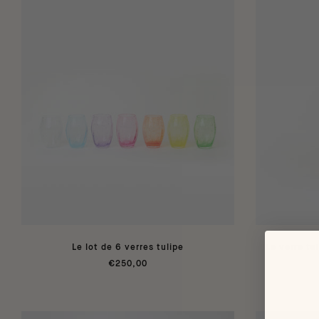
Le lot de 6 verres tulipe
Le verre tu
€250,00