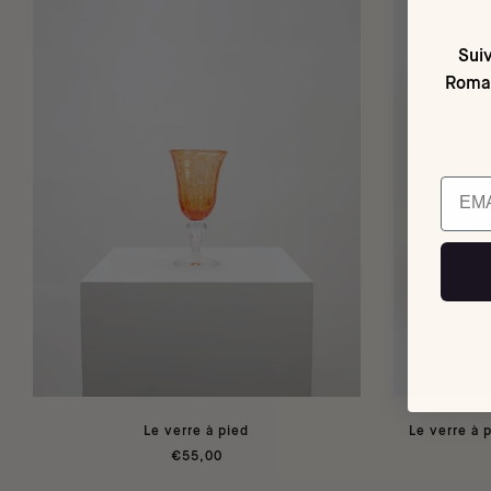
Suiv
Romai
Email
Le verre à pied
Le verre à 
€55,00