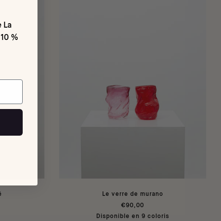
e La
 10 %
é
Le verre de murano
€90,00
Disponible en 9 coloris