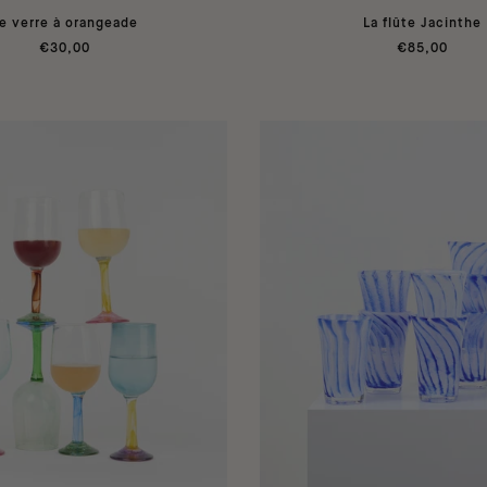
e verre à orangeade
La flûte Jacinthe
€30,00
€85,00