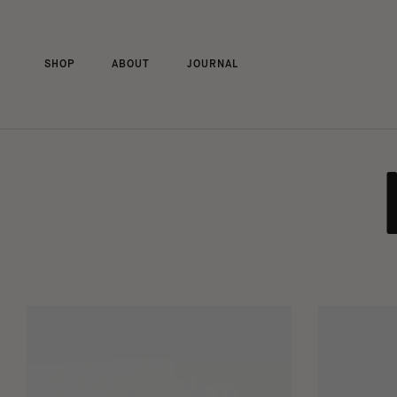
Aller
au
contenu
SHOP
ABOUT
JOURNAL
SHOP
ABOUT
JOURNAL