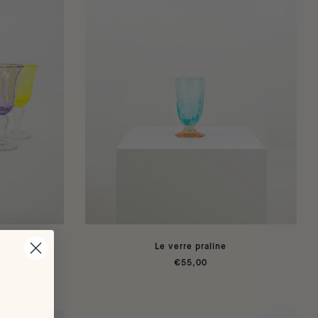
pied
Le verre praline
€55,00