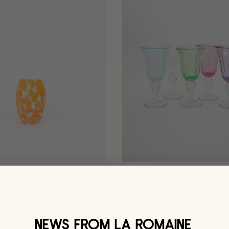
lipe pigmenté couleurs d'hiver
Le lot de 6 verres à 
€42,00
€290,00
NEWS FROM LA ROMAINE