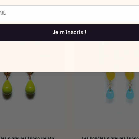
Je m'inscris !
les d'oreilles Lungo Gelato
Les boucles d'oreilles Lungo