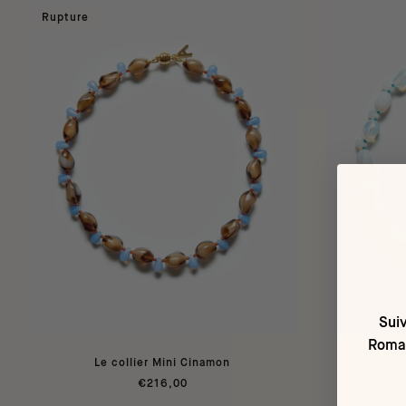
Rupture
Suiv
Romai
Le collier Mini Cinamon
L
€216,00