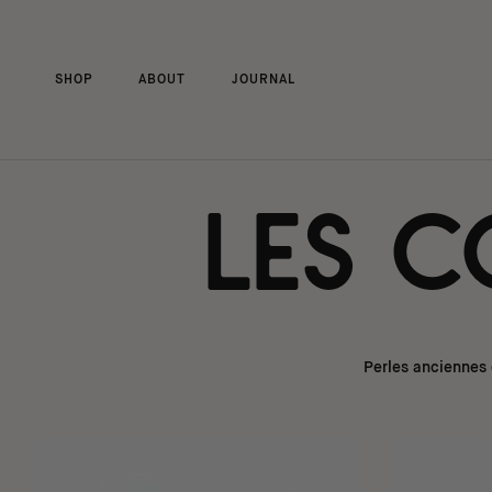
Aller
au
contenu
SHOP
ABOUT
JOURNAL
SHOP
ABOUT
JOURNAL
Les c
Perles anciennes 