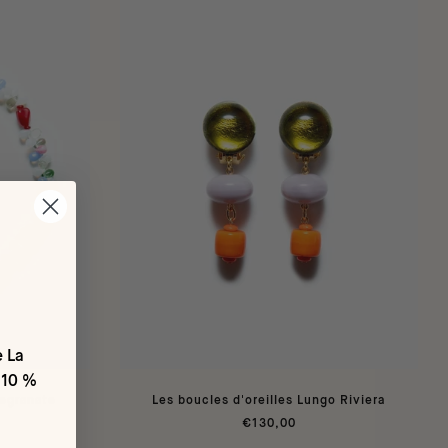
e La
 10 %
megranate
Les boucles d'oreilles Lungo Riviera
€130,00