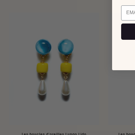
Email
Les boucles d'oreilles Lungo Lido
Les bouc