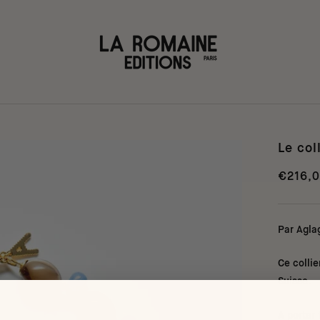
Le col
€216,
Par Agla
Ce collie
Suisse.
A porter 