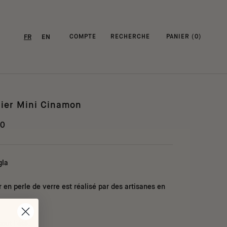
FR
EN
COMPTE
RECHERCHE
PANIER (
0
)
lier Mini Cinamon
00
gla
r en perle de verre est réalisé par des artisanes en
tout l'été.