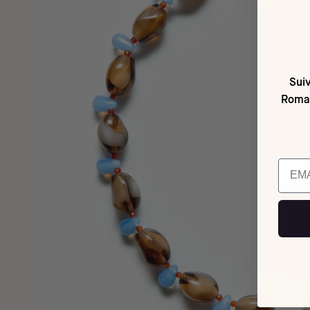
Suiv
Romai
Email