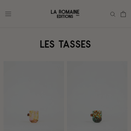
Aller
au
contenu
LES TASSES