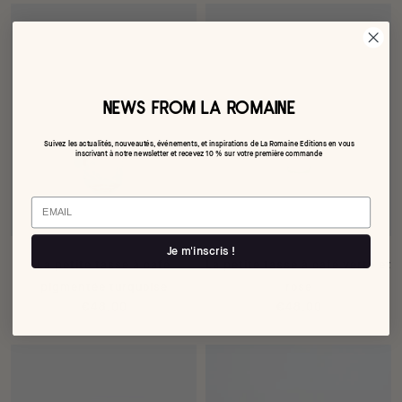
NEWS FROM LA ROMAINE
Suivez les actualités, nouveautés, événements, et inspirations de La Romaine Editions en vous
inscrivant à notre newsletter et recevez 10 % sur votre première commande
Email
Je m'inscris !
La petite tasse à café
La petite tasse à café verte et
pigmentée turquoise
rose
€48,00
€48,00