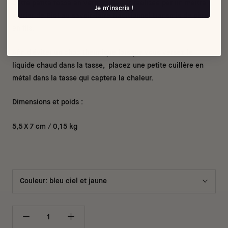
Cette petite tasse en verre bullé est réalisée par un maître
Je m'inscris !
verrier de Biot au savoir-faire traditionnel transmis de père
en fils.
Afin d'éviter un choc thermique lorsque vous versez le
liquide chaud dans la tasse, placez une petite cuillère en
métal dans la tasse qui captera la chaleur.
Dimensions et poids :
5,5 X 7 cm / 0,15 kg
Couleur:
bleu ciel et jaune