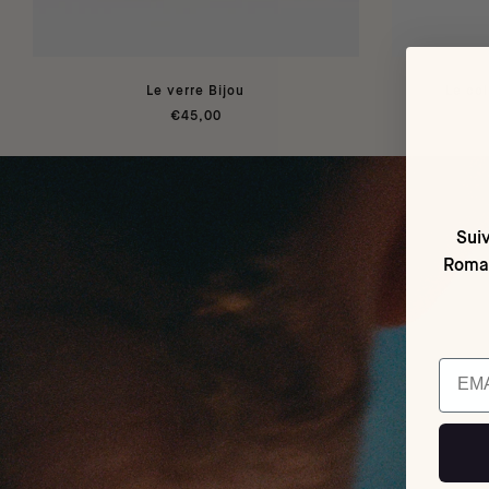
Le verre Bijou
Le co
€45,00
Suiv
Romai
Email