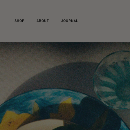
Aller
au
contenu
SHOP
ABOUT
JOURNAL
SHOP
ABOUT
JOURNAL