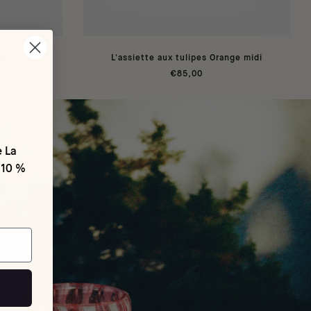
da
L'assiette aux tulipes Orange midi
€85,00
e La
 10 %