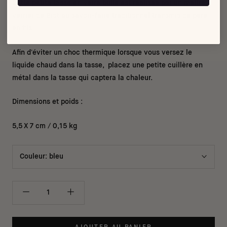
Cette petite tasse en verre bullé est réalisée par un maître
verrier de Biot au savoir-faire traditionnel transmis de père
en fils.
Afin d'éviter un choc thermique lorsque vous versez le
liquide chaud dans la tasse, placez une petite cuillère en
métal dans la tasse qui captera la chaleur.
Dimensions et poids :
5,5 X 7 cm / 0,15 kg
Couleur:
bleu