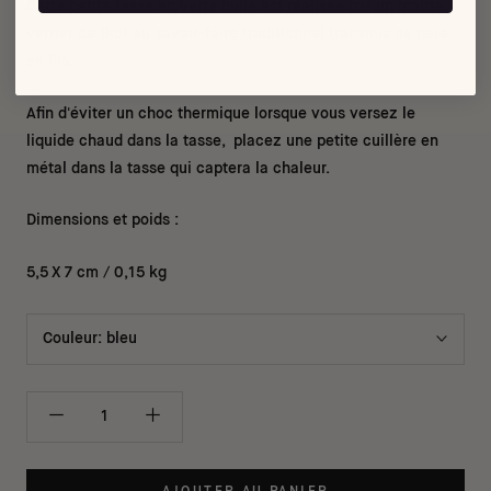
Cette petite tasse en verre bullé est réalisée par un maître
verrier de Biot au savoir-faire traditionnel transmis de père
en fils.
Afin d'éviter un choc thermique lorsque vous versez le
liquide chaud dans la tasse, placez une petite cuillère en
métal dans la tasse qui captera la chaleur.
Dimensions et poids :
5,5 X 7 cm / 0,15 kg
Couleur:
bleu