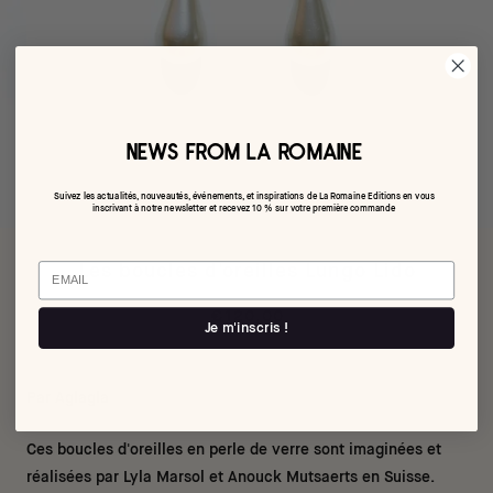
NEWS FROM LA ROMAINE
Suivez les actualités, nouveautés, événements, et inspirations de La Romaine Editions en vous
inscrivant à notre newsletter et recevez 10 % sur votre première commande
Email
Les boucles d'oreilles Lungo Lido
€120,00
Je m'inscris !
Par Aglagla
Ces boucles d'oreilles en perle de verre sont imaginées et
réalisées par Lyla Marsol et Anouck Mutsaerts
en Suisse.