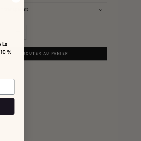
r:
transparent
e La
 10 %
AJOUTER AU PANIER