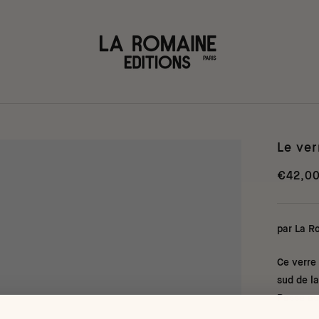
Le ver
€42,0
par La R
Ce verre 
sud de l
Passe au