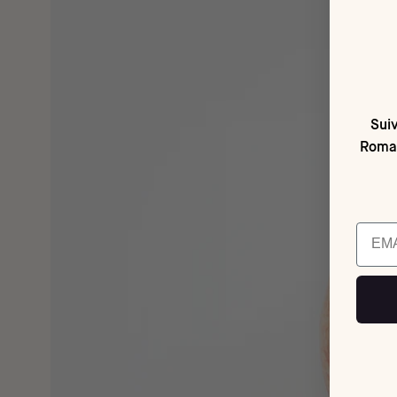
Suiv
Romai
Email