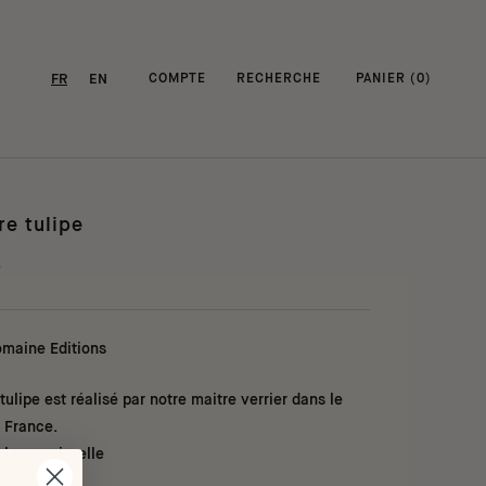
FR
EN
COMPTE
RECHERCHE
PANIER (
0
)
re tulipe
0
omaine Editions
tulipe est réalisé par notre maitre verrier dans le
a France.
 lave-vaisselle