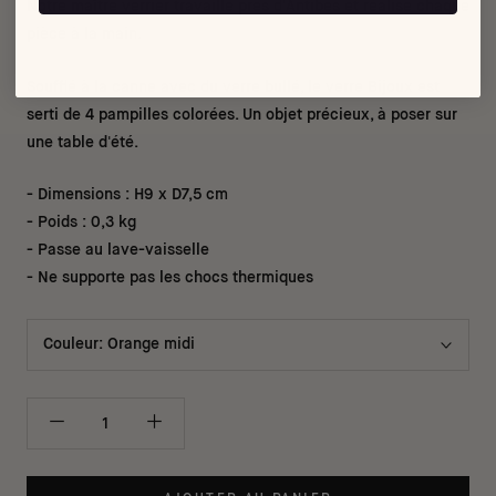
Notre maître verrier travaille près d'Antibes et réalise chaque
pièce à la main.
Soufflé à la canne avec du verre bullé, le verre Bijoux est
serti de 4 pampilles colorées. Un objet précieux, à poser sur
une table d'été.
- Dimensions : H9 x D7,5 cm
- Poids : 0,3 kg
- Passe au lave-vaisselle
- Ne supporte pas les chocs thermiques
Couleur:
Orange midi