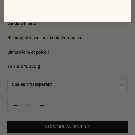
Verre bullé réalisé par un maître verrier de Biot au savoir-
faire traditionnel transmis de père en fils.
Vendu à l'unité
Ne supporte pas les chocs thermiques
Dimensions et poids :
16 x 9 cm, 380 g
Couleur:
transparent
AJOUTER AU PANIER