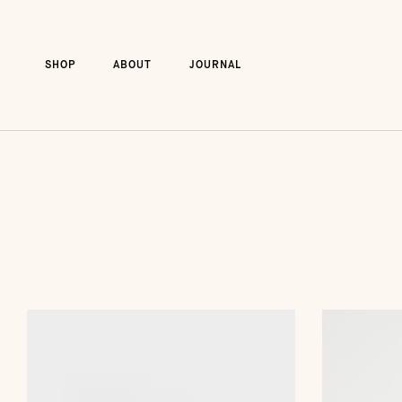
Aller
au
contenu
SHOP
ABOUT
JOURNAL
SHOP
ABOUT
JOURNAL