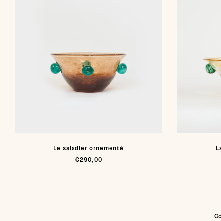
Le saladier ornementé
L
€290,00
Co