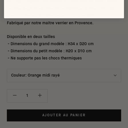
Ce vase sculptural est réalisé en verre strié de fines rayures.
Le vase Sagrada est une pièce maîtresse à poser dans sur
une console, sur la table basse ou sur une stèle.
Fabriqué par notre maître verrier en Provence.
Disponible en deux tailles
- Dimensions du grand modèle : H34 x D20 cm
- Dimensions du petit modèle : H20 x D10 cm
- Ne supporte pas les chocs thermiques
Couleur:
Orange midi rayé
AJOUTER AU PANIER