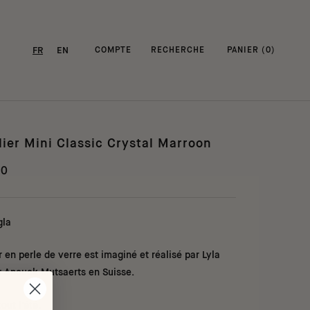
FR
EN
COMPTE
RECHERCHE
PANIER (
0
)
lier Mini Classic Crystal Marroon
00
gla
r en perle de verre est imaginé et réalisé par Lyla
t Anouck Mutsaerts
en Suisse.
tout l'été.