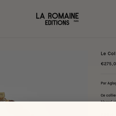
Le Col
€275,
Par Agla
Ce collie
Marsol e
A porter 