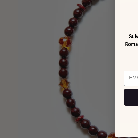
Suiv
Romai
Email