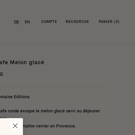
FR
EN
COMPTE
RECHERCHE
PANIER (
0
)
afe Melon glacé
00
omaine Editions
rafe ronde évoque le melon glacé servi au déjeuner
ence.
e par notre maître verrier en Provence.