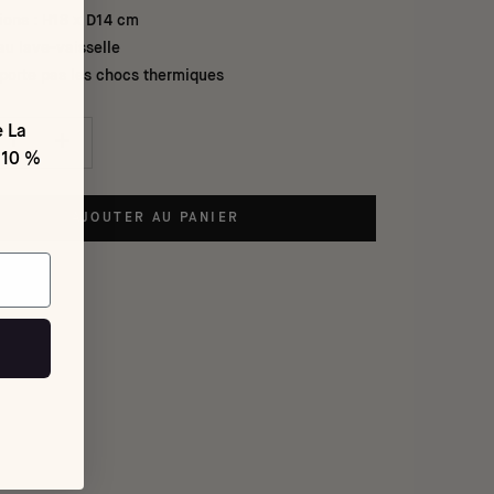
ions : H18 x D14 cm
au lave-vaisselle
porte pas les chocs thermiques
e La
 10 %
AJOUTER AU PANIER