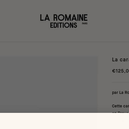
La car
€125,
par La R
Cette ca
en Prov
Fabriqué