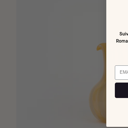
Suiv
Romai
Email