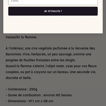
Edition printanière, la bougie
Pastorale
est fabriquée en
Je m'inscris !
verre pigmenté. Notre maître verrier travaille près d'Antibes.
Il souffle chaque contenant à la bouche, un geste ancien et
patient. Le verre ainsi né est orné des pampilles signatures
de La Romaine Editions, ces petites lumières qui font
tressaillir la flamme.
À l'intérieur, une cire végétale parfumée à la Verveine des
Baronnies. Vive, herbacée, un peu sauvage, comme une
poignée de feuilles froissées entre les doigts.
Quand la flamme s'éteint, l'objet reste, vase pour vos fleurs
coupées, ou pot à crayons sur un bureau. Une seconde vie,
discrète et belle.
- Contenance : 250g
- Durée de combustion : environ 60 heures
- Dimensions : H11 cm x D8 cm