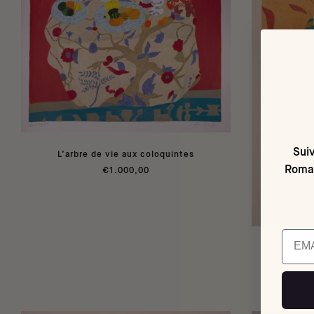
Suiv
L’arbre de vie aux coloquintes
Romai
€1.000,00
Email
L