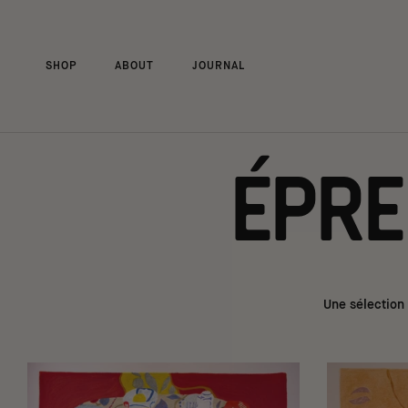
Aller
au
contenu
SHOP
ABOUT
JOURNAL
SHOP
ABOUT
JOURNAL
Épre
Une sélection