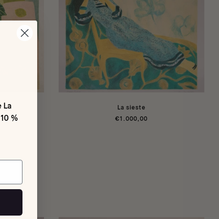
e La
La sieste
 10 %
€1.000,00