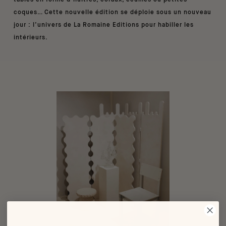
coques… Cette nouvelle édition se déploie sous un nouveau
jour : l’univers de La Romaine Editions pour habiller les
intérieurs.