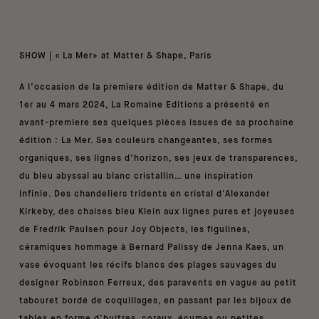
SHOW | « La Mer» at Matter & Shape, Paris
A l’occasion de la premiere édition de Matter & Shape, du
1er au 4 mars 2024, La Romaine Editions a présenté en
avant-premiere ses quelques pièces issues de sa prochaine
édition : La Mer. Ses couleurs changeantes, ses formes
organiques, ses lignes d’horizon, ses jeux de transparences,
du bleu abyssal au blanc cristallin… une inspiration
infinie. Des chandeliers tridents en cristal d'Alexander
Kirkeby, des chaises bleu Klein aux lignes pures et joyeuses
de Fredrik Paulsen pour Joy Objects, les figulines,
céramiques hommage à Bernard Palissy de Jenna Kaes, un
vase évoquant les récifs blancs des plages sauvages du
designer Robinson Ferreux, des paravents en vague au petit
tabouret bordé de coquillages, en passant par les bijoux de
tables en forme d’huitres, coraux, écumes ou petites