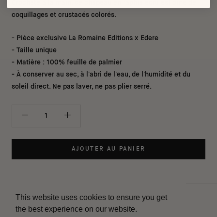
Crocheté à la main, ce chapeau en raphia écru est orné de
coquillages et crustacés colorés.
- Pièce exclusive La Romaine Editions x Edere
- Taille unique
- Matière : 100% feuille de palmier
- À conserver au sec, à l'abri de l'eau, de l'humidité et du
soleil direct. Ne pas laver, ne pas plier serré.
AJOUTER AU PANIER
This website uses cookies to ensure you get
Contact
the best experience on our website.