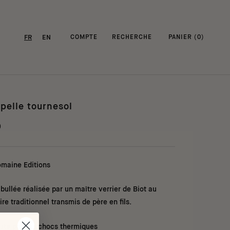
FR
EN
COMPTE
RECHERCHE
PANIER (
0
)
pelle tournesol
0
omaine Editions
bullée réalisée par un maître verrier de Biot au
ire traditionnel transmis de père en fils.
rte pas les chocs thermiques