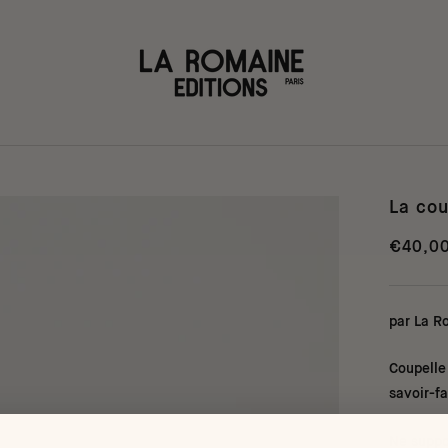
La cou
€40,0
par La R
Coupelle 
savoir-fa
Ne suppo