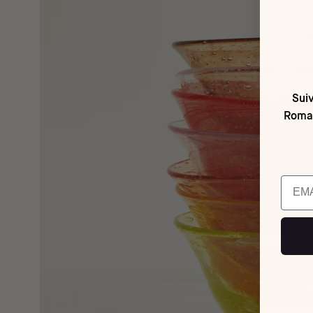
Suiv
Romai
Email