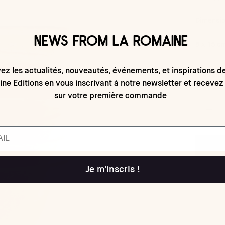
Dimensio
NEWS FROM LA ROMAINE
8 x 15 c
ez les actualités, nouveautés, événements, et inspirations d
Couleu
ne Editions en vous inscrivant à notre newsletter et recevez
sur votre première commande
Je m'inscris !