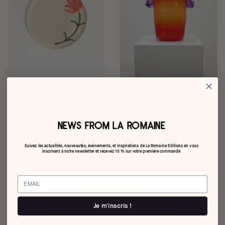
The flower plate - The tulip
The peony vase
À partir de €38,00
€285,00
NEWS FROM LA ROMAINE
Suivez les actualités, nouveautés, événements, et inspirations de La Romaine Editions en vous
inscrivant à notre newsletter et recevez 10 % sur votre première commande
Email
Je m'inscris !