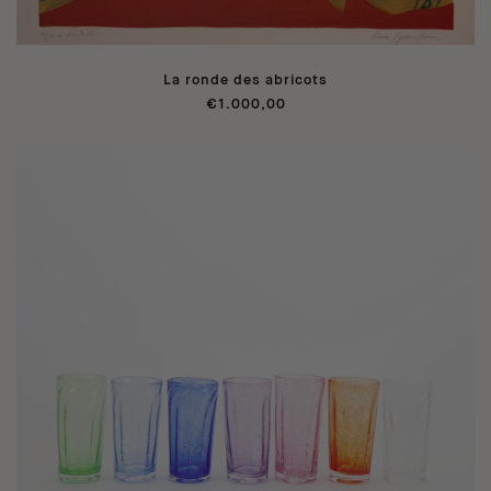
La ronde des abricots
€1.000,00