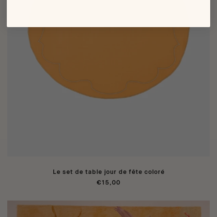
Le set de table jour de fête coloré
€15,00