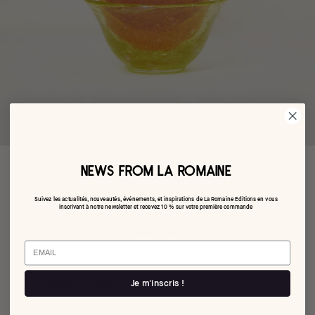
NEWS FROM LA ROMAINE
Suivez les actualités, nouveautés, événements, et inspirations de La Romaine Editions en vous
The sunflower dish
inscrivant à notre newsletter et recevez 10 % sur votre première commande
€40,00
Email
Je m'inscris !
by La Romaine Editions