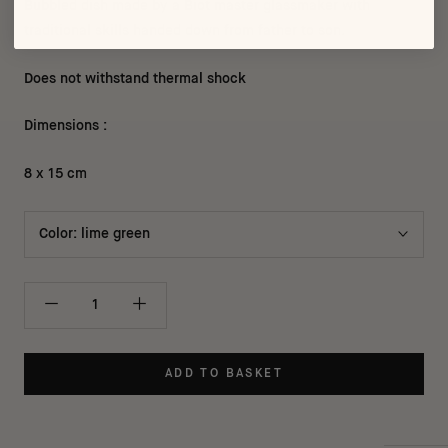
Bubbled dish made by a Biot master glassmaker with
traditional skills handed down from father to son.
Does not withstand thermal shock
Dimensions :
8 x 15 cm
Color:
lime green
ADD TO BASKET