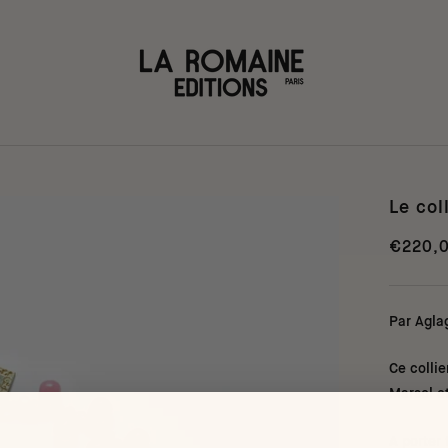
Le col
€220,
Par Agla
Ce collie
Marsol e
A porter 