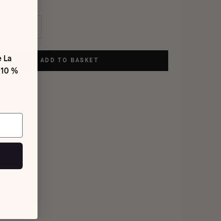
e La
ADD TO BASKET
 10 %