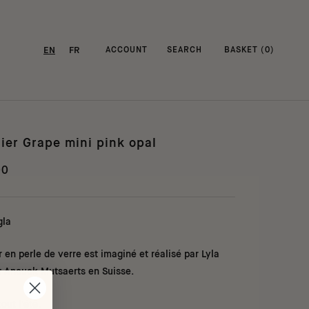
EN
FR
ACCOUNT
SEARCH
BASKET (
0
)
lier Grape mini pink opal
00
gla
r en perle de verre est imaginé et réalisé par Lyla
t Anouck Mutsaerts
en Suisse.
tout l'été.