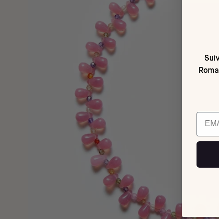
Suiv
Romai
Email