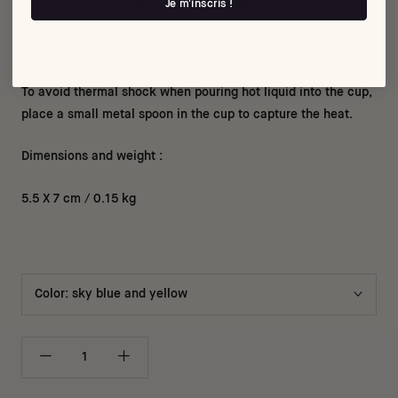
Je m'inscris !
This small bubble-glass mug is made by a Biot master
glassmaker whose traditional skills have been handed down
from father to son.
To avoid thermal shock when pouring hot liquid into the cup,
place a small metal spoon in the cup to capture the heat.
Dimensions and weight :
5.5 X 7 cm / 0.15 kg
Color:
sky blue and yellow