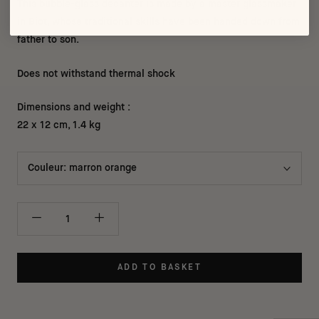
This bubble-glass decanter is made by a master glassmaker
in Biot, whose traditional skills have been handed down from
father to son.
Does not withstand thermal shock
Dimensions and weight :
22 x 12 cm, 1.4 kg
Couleur:
marron orange
ADD TO BASKET