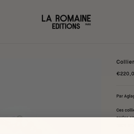
Collie
€220,
Par Agla
Ces colli
perles e
notre amo