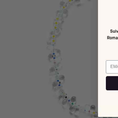
Suiv
Romai
Email