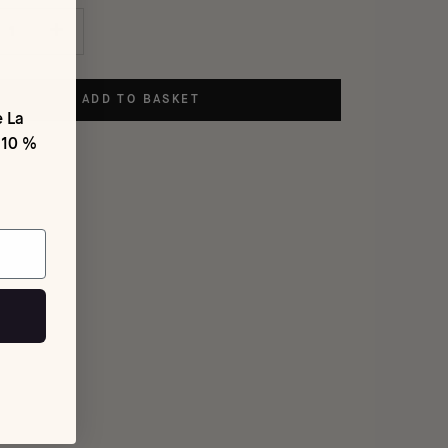
ADD TO BASKET
e La
 10 %