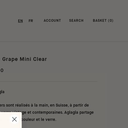
EN
FR
ACCOUNT
SEARCH
BASKET (
0
)
r Grape Mini Clear
00
gla
ers sont réalisés à la main, en Suisse, à partir de
n verre vintage et contemporaines. Aglagla partage
ur pour la couleur et le verre.