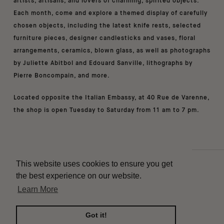
artists, artisans, and lovers of charming, spirited objects.
Each month, come and explore a themed display of carefully
chosen objects, including the latest knife rests, selected
furniture pieces, designer candlesticks and vases, floral
arrangements, ceramics, blown glass, as well as photographs
by Juliette Abitbol and Edouard Sanville, lithographs by
Pierre Boncompain, and more.
Located opposite the Italian Embassy, at 40 Rue de Varenne,
the shop is open Tuesday to Saturday from 11 am to 7 pm.
This website uses cookies to ensure you get
Contact
the best experience on our website.
Delivery
Learn More
Instagram
Terms of use
Got it!