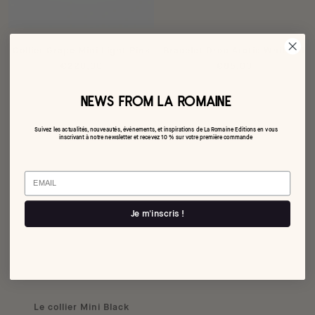
Collier Grape Mini Light Pink
Bracelet Drop Arctic White III
€220,00
€85,00
NEWS FROM LA ROMAINE
Suivez les actualités, nouveautés, événements, et inspirations de La Romaine Editions en vous
inscrivant à notre newsletter et recevez 10 % sur votre première commande
Email
Je m'inscris !
Le collier Mini Black
Le Collier Grape Mini Ice Blue