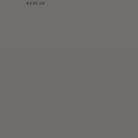
€230,00
€220,00
La suspension à pois
La flûte Jacinthe
€1.150,00
€85,00