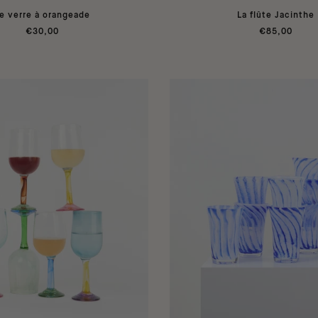
e verre à orangeade
La flûte Jacinthe
€30,00
€85,00