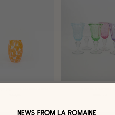
lipe pigmenté couleurs d'hiver
Le lot de 6 verres à 
€42,00
€290,00
NEWS FROM LA ROMAINE