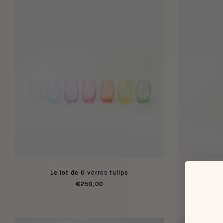
Le lot de 6 verres tulipe
Le verre tu
€250,00