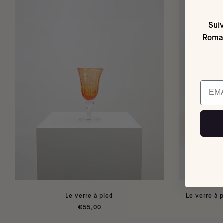
Suiv
Romai
Email
Le verre à pied
Le verre à 
€55,00