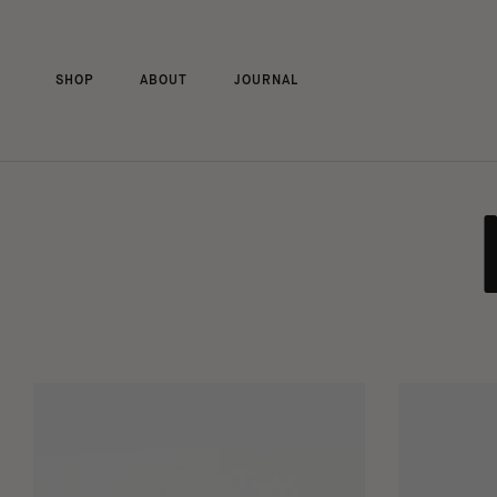
Skip
to
content
SHOP
ABOUT
JOURNAL
SHOP
ABOUT
JOURNAL