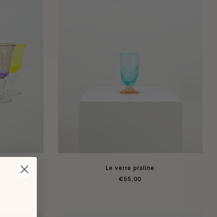
pied
Le verre praline
€55,00