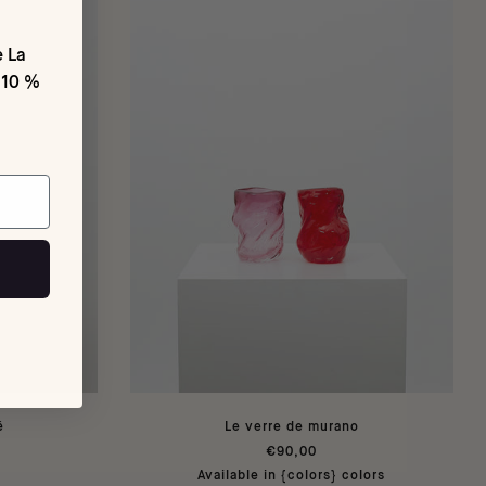
e La
 10 %
é
Le verre de murano
€90,00
Available in {colors} colors