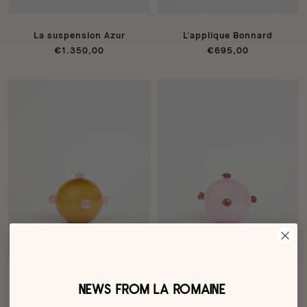
La suspension Azur
L'applique Bonnard
€1.350,00
€695,00
La petite lampe de chevet
La petite lampe de chevet
NEWS FROM LA ROMAINE
dorée et rose pâle
rose pâle et dorée