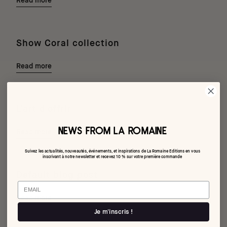
Read more
Show Coral collection
Read more
L'art d'offrir
NEWS FROM LA ROMAINE
Read more
Suivez les actualités, nouveautés, événements, et inspirations de La Romaine Editions en vous
inscrivant à notre newsletter et recevez 10 % sur votre première commande
Default blog post
Email
Read more
Je m'inscris !