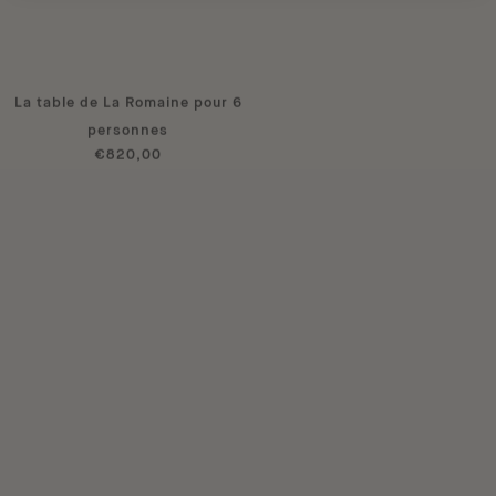
La table de La Romaine pour 6
La tasse à café bleu calypso
€48,00
personnes
€820,00