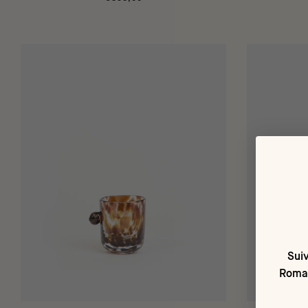
Suiv
Romai