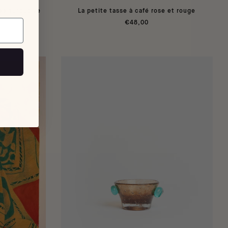
tée turquoise
La petite tasse à café rose et rouge
€48,00