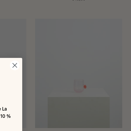
e La
 10 %