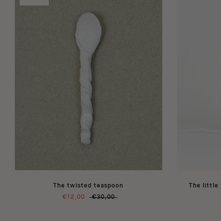
The twisted teaspoon
The littl
€12,00
€30,00