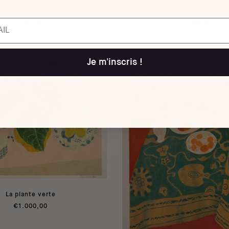
tasse à café pigmentée orange
La petite tasse à café pigmen
€48,00
€48,00
Je m'inscris !
La plante verte
€1.000,00