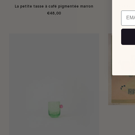
La petite tasse à café pigmentée marron
La petite 
Email
€48,00